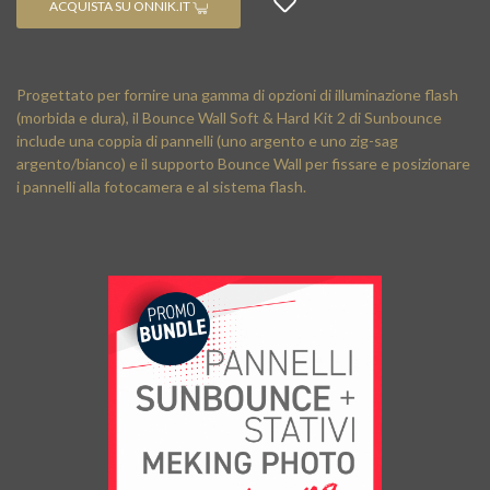
ACQUISTA SU ONNIK.IT
Progettato per fornire una gamma di opzioni di illuminazione flash
(morbida e dura), il Bounce Wall Soft & Hard Kit 2 di Sunbounce
include una coppia di pannelli (uno argento e uno zig-sag
argento/bianco) e il supporto Bounce Wall per fissare e posizionare
i pannelli alla fotocamera e al sistema flash.