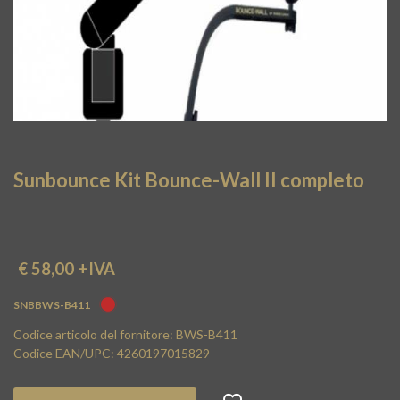
Sunbounce Kit Bounce-Wall II completo
€ 58,00
+IVA
SNBBWS-B411
Codice articolo del fornitore: BWS-B411
Codice EAN/UPC: 4260197015829