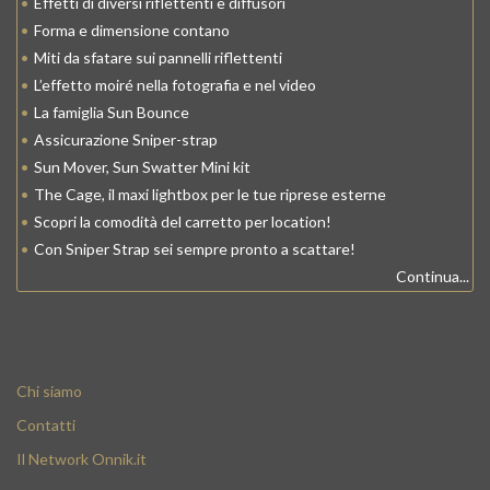
•
Effetti di diversi riflettenti e diffusori
•
Forma e dimensione contano
•
Miti da sfatare sui pannelli riflettenti
•
L’effetto moiré nella fotografia e nel video
•
La famiglia Sun Bounce
•
Assicurazione Sniper-strap
•
Sun Mover, Sun Swatter Mini kit
•
The Cage, il maxi lightbox per le tue riprese esterne
•
Scopri la comodità del carretto per location!
•
Con Sniper Strap sei sempre pronto a scattare!
Continua...
Chi siamo
Contatti
Il Network Onnik.it