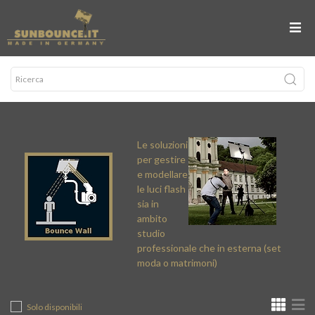
Le soluzioni
per gestire
e modellare
le luci flash
sia in
ambito
studio
professionale che in esterna (set
moda o matrimoni)
Solo disponibili