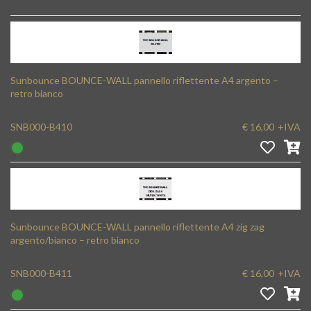
Sunbounce BOUNCE-WALL pannello riflettente A4 argento –
retro bianco
SNB000-B410
€ 16,00
+IVA
Sunbounce BOUNCE-WALL pannello riflettente A4 zig zag
argento/bianco – retro bianco
SNB000-B411
€ 16,00
+IVA