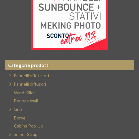
Categorie prodotti
Pannelli riflettenti
Pannelli diffusori
Wind Killer
Bounce Wall
Grip
Borse
Cabina Pop-Up
Sniper Strap