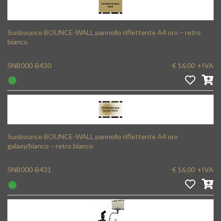
Sunbounce BOUNCE-WALL pannello riflettente A4 oro – retro
bianco
SNB000-B430
€ 16,00
+IVA
Sunbounce BOUNCE-WALL pannello riflettente A4 oro
galaxy/bianco – retro bianco
SNB000-B431
€ 16,00
+IVA