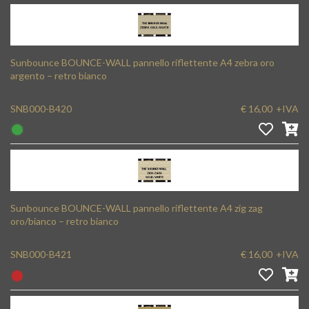
Sunbounce BOUNCE-WALL pannello riflettente A4 zebra oro
argento – retro bianco
SNB000-B420
€ 16,00
+IVA
Sunbounce BOUNCE-WALL pannello riflettente A4 zig zag
oro/bianco – retro bianco
SNB000-B421
€ 16,00
+IVA