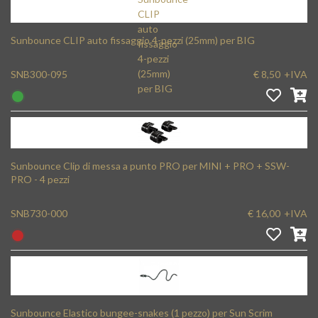
Sunbounce CLIP auto fissaggio 4-pezzi (25mm) per BIG
SNB300-095
€ 8,50
+IVA
Sunbounce Clip di messa a punto PRO per MINI + PRO + SSW-
PRO - 4 pezzi
SNB730-000
€ 16,00
+IVA
Sunbounce Elastico bungee-snakes (1 pezzo) per Sun Scrim