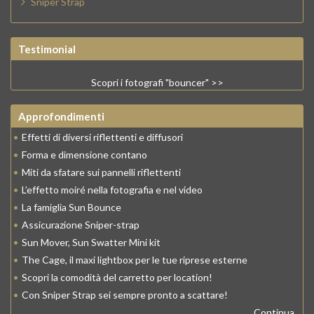
Sniper Strap
Testimonial
Scopri i fotografi "bouncer" >>
Approfondimenti
•
Effetti di diversi riflettenti e diffusori
•
Forma e dimensione contano
•
Miti da sfatare sui pannelli riflettenti
•
L’effetto moiré nella fotografia e nel video
•
La famiglia Sun Bounce
•
Assicurazione Sniper-strap
•
Sun Mover, Sun Swatter Mini kit
•
The Cage, il maxi lightbox per le tue riprese esterne
•
Scopri la comodità del carretto per location!
•
Con Sniper Strap sei sempre pronto a scattare!
Continua...