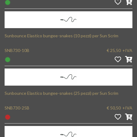
Sunbounce Elastico bungee-snakes (10 pezzi) per Sun Scrim
SNB730-10B
€ 25,50
+IVA
Sunbounce Elastico bungee-snakes (25 pezzi) per Sun Scrim
SNB730-25B
€ 50,50
+IVA