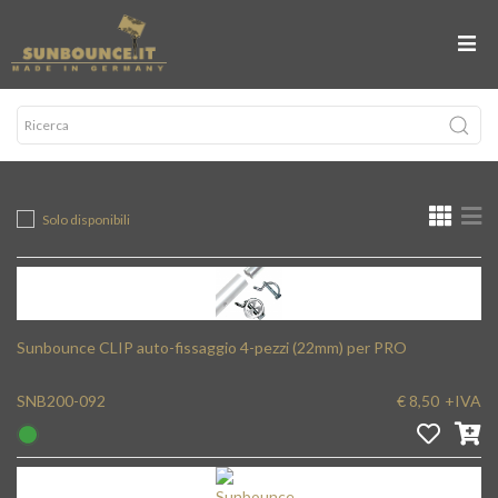
Solo disponibili
Sunbounce CLIP auto-fissaggio 4-pezzi (22mm) per PRO
SNB200-092
€ 8,50
+IVA