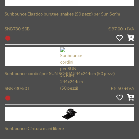
Sunbounce Elastico bungee-snakes (50 pezzi) per Sun Scrim
SNB730-50B
€ 97,00
+IVA
Sunbounce cordini per SUN SCRIM 244x244cm (50 pezzi)
SNB730-50T
€ 8,50
+IVA
Sunbounce Cintura mani libere