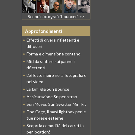
Scopri i fotografi "bouncer" >>
Approfondimenti
•
Effetti di diversi riflettenti e
diffusori
•
Forma e dimensione contano
•
Miti da sfatare sui pannelli
riflettenti
•
L’effetto moiré nella fotografia e
nel video
•
La famiglia Sun Bounce
•
Assicurazione Sniper-strap
•
Sun Mover, Sun Swatter Mini kit
•
The Cage, il maxi lightbox per le
tue riprese esterne
•
Scopri la comodità del carretto
per location!