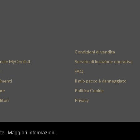
Condizioni di vendita
nale MyOnnik.it
Servizio di locazione operativa
r
FAQ
imenti
Il mio pacco è danneggiato
are
Politica Cookie
itori
Privacy
nte.
Maggiori informazioni