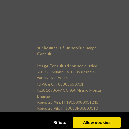
sunbounce.it
è un servizio
Image
Consult
Image Consult srl con socio unico
20127 - Milano - Via Cavalcanti 5
tel. 02-26829315
P.IVA e C.F. 03383650961
REA 1673647 CCIAA Milano Monza
Brianza
Registro AEE IT19030000011245
Registro Pile IT13030P00003110
Rifiuto
Allow cookies