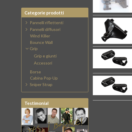
Categorie prodotti
Pannelli riflettenti
Pannelli diffusori
Wind Killer
Bounce Wall
Grip
Grip e giunti
Accessori
Borse
Cabina Pop-Up
Sniper Strap
Testimonial