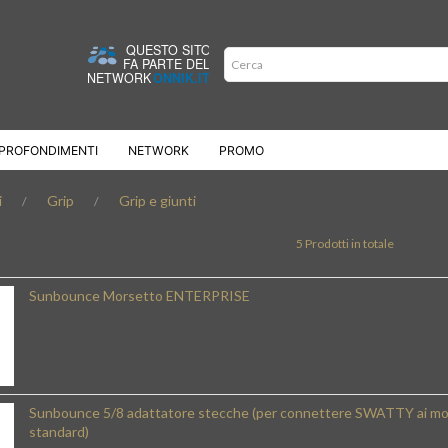
PROFONDIMENTI
NETWORK
PROMO
i
Grip
Grip e giunti
5 Prodotti in totale
Sunbounce Morsetto ENTERPRISE
Sunbounce 5/8 adattatore stecche (per connettere SWATTY ai mo
standard)