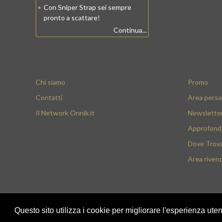
•
Con Sniper Strap sei sempre
pronto a scattare!
Continua...
Chi siamo
Promo
Contatti
Area perso
Il Network Onnik.it
Newslette
Approfond
Dove Trov
Area rivend
Questo sito utilizza i cookie per migliorare l'esperienza ute