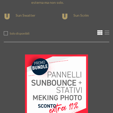
esterna ma non solo.
Sun Swatter
Sun Scrim
Solo disponibili