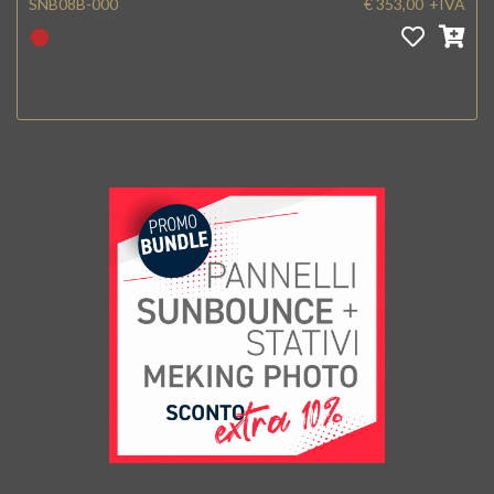
SNB08B-000
€ 353,00
+IVA