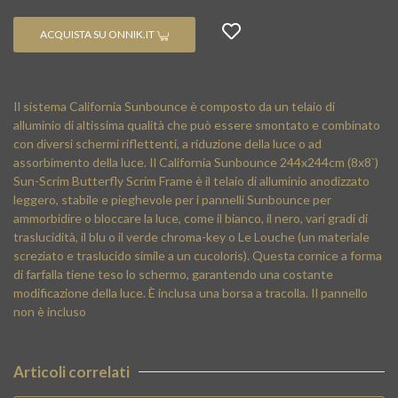
ACQUISTA SU ONNIK.IT
Il sistema California Sunbounce è composto da un telaio di
alluminio di altissima qualità che può essere smontato e combinato
con diversi schermi riflettenti, a riduzione della luce o ad
assorbimento della luce. Il California Sunbounce 244x244cm (8x8`)
Sun-Scrim Butterfly Scrim Frame è il telaio di alluminio anodizzato
leggero, stabile e pieghevole per i pannelli Sunbounce per
ammorbidire o bloccare la luce, come il bianco, il nero, vari gradi di
traslucidità, il blu o il verde chroma-key o Le Louche (un materiale
screziato e traslucido simile a un cucoloris). Questa cornice a forma
di farfalla tiene teso lo schermo, garantendo una costante
modificazione della luce. È inclusa una borsa a tracolla. Il pannello
non è incluso
Articoli correlati