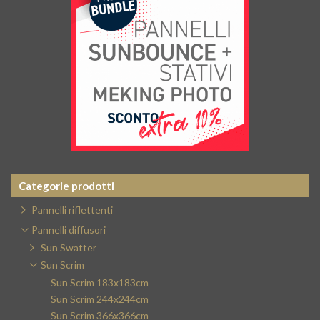
Categorie prodotti
Pannelli riflettenti
Pannelli diffusori
Sun Swatter
Sun Scrim
Sun Scrim 183x183cm
Sun Scrim 244x244cm
Sun Scrim 366x366cm