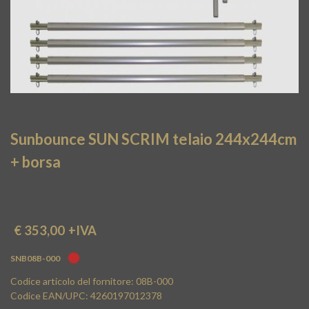
Sunbounce SUN SCRIM telaio 244x244cm
+ borsa
€ 353,00
+IVA
SNB08B-000
Codice articolo del fornitore: 08B-000
Codice EAN/UPC: 4260197012378