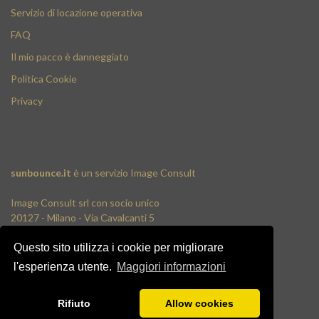
Servizio di locazione operativa
FAQ
Il mio pacco è danneggiato
Politica Cookie
Privacy
sunbounce.it
è un servizio
Image Consult
Image Consult srl con socio unico
20127 - Milano - Via Cavalcanti 5
tel. 02-26829315
Questo sito utilizza i cookie per migliorare
P.IVA e C.F. 03383650961
REA 1673647 CCIAA Milano Monza Brianza
l'esperienza utente.
Maggiori informazioni
Registro AEE IT19030000011245
Registro Pile IT13030P00003110
Rifiuto
Allow cookies