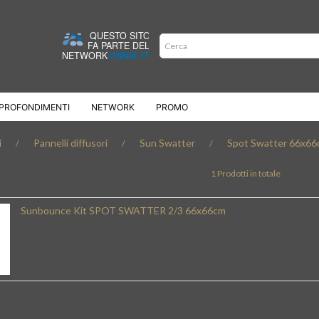
PROFONDIMENTI
NETWORK
PROMO
i
Pannelli diffusori
Sun Swatter
Spot Swatter 66x6
1 Prodotti in totale
Sunbounce Kit SPOT SWATTER 2/3 66x66cm