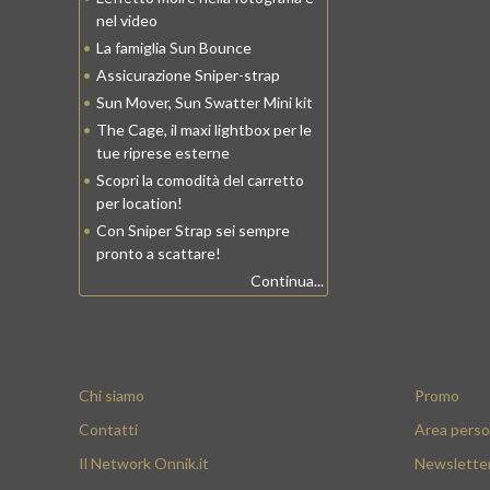
nel video
•
La famiglia Sun Bounce
•
Assicurazione Sniper-strap
•
Sun Mover, Sun Swatter Mini kit
•
The Cage, il maxi lightbox per le
tue riprese esterne
•
Scopri la comodità del carretto
per location!
•
Con Sniper Strap sei sempre
pronto a scattare!
Continua...
Chi siamo
Promo
Contatti
Area perso
Il Network Onnik.it
Newslette