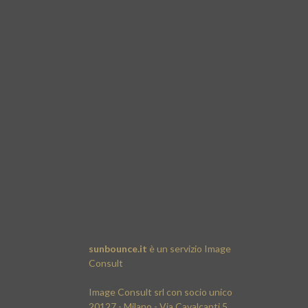
sunbounce.it
è un servizio
Image
Consult
Image Consult srl con socio unico
20127 - Milano - Via Cavalcanti 5