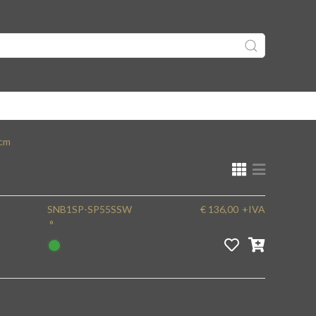
6cm
SNB1SP-SP55SSW
€ 136,00
+IVA
°