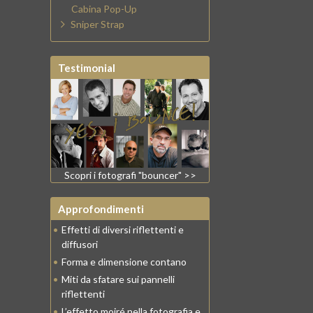
Cabina Pop-Up
Sniper Strap
Testimonial
Scopri i fotografi "bouncer" >>
Approfondimenti
•
Effetti di diversi riflettenti e
diffusori
•
Forma e dimensione contano
•
Miti da sfatare sui pannelli
riflettenti
•
L’effetto moiré nella fotografia e