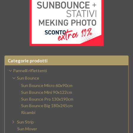
Categorie prodotti
Pannelli riflettenti
Sun Bounce
Sun Bounce Micro 60x90cm
Sun Bounce Mini 90x122cm
Sun Bounce Pro 130x190cm
Sun Bounce Big 180x245cm
Ricambi
Sun Strip
Sun Mover