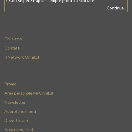
•
Con Sniper Strap sei sempre pronto a scattare!
Continua...
Chi siamo
Contatti
Il Network Onnik.it
Promo
Area personale MyOnnik.it
Newsletter
Approfondimenti
Dove Trovare
Area rivenditori