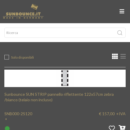
Solo disponibili
Sunbounce SUN STRIP pannello riflettente 122x57cm zebra
/bianco (telaio non incluso)
SNB000-2S120
€ 157,00
+IVA
°