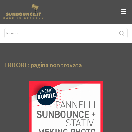
ERRORE: pagina non trovata